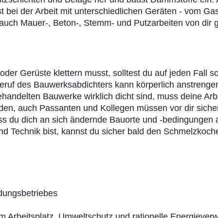
st bei der Arbeit mit unterschiedlichen Geräten - vom G
ch Mauer-, Beton-, Stemm- und Putzarbeiten von dir g
 oder Gerüste klettern musst, solltest du auf jeden Fall 
Beruf des Bauwerksabdichters kann körperlich anstrengend
ehandelten Bauwerke wirklich dicht sind, muss deine Arbe
rden, auch Passanten und Kollegen müssen vor dir siche
, dass du dich an sich ändernde Bauorte und -bedingung
und Technik bist, kannst du sicher bald den Schmelzkoc
dungsbetriebes
m Arbeitsplatz, Umweltschutz und rationelle Energieve