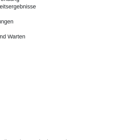
beitsergebnisse
ungen
und Warten