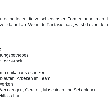
e
en deine Ideen die verschiedensten Formen annehmen. In
voll darauf ab. Wenn du Fantasie hast, wirst du von dei
t
dungsbetriebes
i der Arbeit
ommunikationstechniken
abläufen, Arbeiten im Team
twerken
 Werkzeugen, Geräten, Maschinen und Schablonen
ilfsstoffen