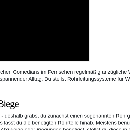
chen Comedians im Fernsehen regelmäßig anzügliche Wit
 spannender Alltag. Du stellst Rohrleitungssysteme für
Biege
- deshalb gräbst du zunächst einen sogenannten Rohrgr
tes lässt du die benötigten Rohrteile hinab. Meistens be
 Abzweige oder Biegungen benötigst, stellst du diese in d