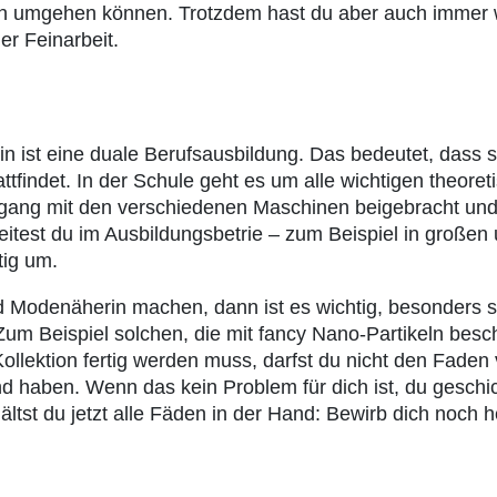
 umgehen können. Trotzdem hast du aber auch immer 
r Feinarbeit.
in ist eine duale Berufsausbildung. Das bedeutet, dass s
attfindet. In der Schule geht es um alle wichtigen theore
gang mit den verschiedenen Maschinen beigebracht und 
eitest du im Ausbildungsbetrie – zum Beispiel in große
tig um.
nd Modenäherin machen, dann ist es wichtig, besonders so
 Zum Beispiel solchen, die mit fancy Nano-Partikeln besc
lektion fertig werden muss, darfst du nicht den Faden ve
 haben. Wenn das kein Problem für dich ist, du geschic
hältst du jetzt alle Fäden in der Hand: Bewirb dich noch h