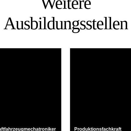
Weitere
Ausbil­dungs­stellen
aftfahrzeugmechatroniker
Produktionsfachkraft