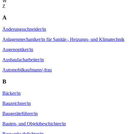
W
Z
A
Änderungs­schneider/in
Anlagen­mechaniker/in für Sanitär-, Heizungs- und Klimatechnik
Augen­optiker/in
Ausbaufach­arbeiter/in
Automobil­kaufmann/-frau
B
Bäcker/in
Bau­zeichner/in
Baugeräte­führer/in
Bauten- und Objekt­beschichter/in
Bauwerks­abdichter/in