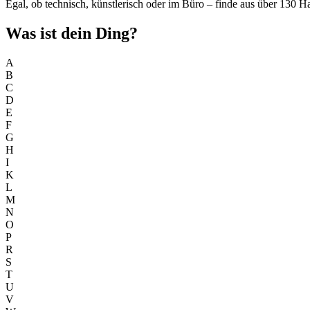
Egal, ob technisch, künstlerisch oder im Büro – finde aus über 130 H
Was ist dein Ding?
A
B
C
D
E
F
G
H
I
K
L
M
N
O
P
R
S
T
U
V