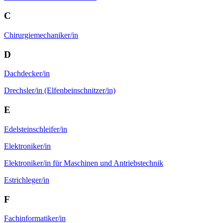
C
Chirurgie­mechaniker/in
D
Dach­decker/in
Drechsler/in (Elfenbeinschnitzer/in)
E
Edelstein­schleifer/in
Elektroniker/in
Elektroniker/in für Maschinen und Antrieb­stechnik
Estrichleger/in
F
Fachinformatiker/in