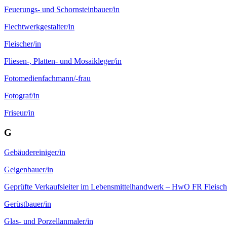
Feuerungs- und Schornstein­bauer/in
Flechtwerk­gestalter/in
Fleischer/in
Fliesen-, Platten- und Mosaik­leger/in
Foto­medien­fachmann/-frau
Fotograf/in
Friseur/in
G
Gebäuder­einiger/in
Geigen­bauer/in
Geprüfte Verkaufsleiter im Lebensmittel­handwerk – HwO FR Fleisch
Gerüstbauer/in
Glas- und Porzellan­maler/in