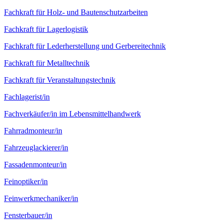
Fachkraft für Holz- und Bauten­schutz­arbeiten
Fachkraft für Lagerlogistik
Fachkraft für Leder­herstellung und Gerberei­technik
Fachkraft für Metall­technik
Fachkraft für Veranstaltungstechnik
Fachlagerist/in
Fachverkäufer/in im Lebens­mittel­handwerk
Fahrrad­monteur/in
Fahrzeug­lackierer/in
Fassaden­monteur/in
Fein­optiker/in
Feinwerk­mechaniker/in
Fensterbauer/in