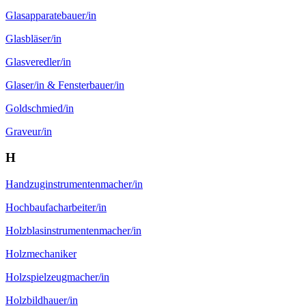
Glas­apparate­bauer/in
Glas­bläser/in
Glas­veredler/in
Glaser/in & Fensterbauer/in
Gold­schmied/in
Graveur/in
H
Handzug­instrumenten­macher/in
Hochbau­facharbeiter/in
Holz­blasinstrumenten­macher/in
Holz­mechaniker
Holz­spielzeug­macher/in
Holzbild­hauer/in