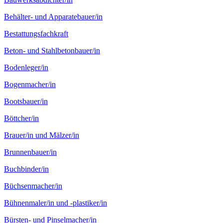
Behälter- und Apparate­bauer/in
Bestattungs­fachkraft
Beton- und Stahlbeton­bauer/in
Boden­leger/in
Bogen­macher/in
Boots­bauer/in
Böttcher/in
Brauer/in und Mälzer/in
Brunnen­bauer/in
Buch­binder/in
Büchsen­macher/in
Bühnen­maler/in und -plastiker/in
Bürsten- und Pinsel­macher/in