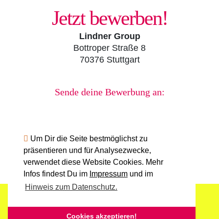
Jetzt bewerben!
Lindner Group
Bottroper Straße 8
70376 Stuttgart
Sende deine Bewerbung an:
isabella.haider@lindner-group.com
Um Dir die Seite bestmöglichst zu
präsentieren und für Analysezwecke,
https://www.lindner-group.com/de
verwendet diese Website Cookies. Mehr
Infos findest Du im
Impressum
und im
Hinweis zum Datenschutz.
Impressum
Datenschutz
Powered by:
Kreis­hand­werker­schaft Stuttgart
Cookies akzeptieren!