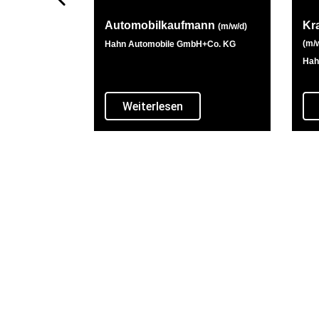
Automobilkaufmann
Kr
(m/w/d)
(m/w
Hahn Automobile GmbH+Co. KG
Hah
Weiterlesen