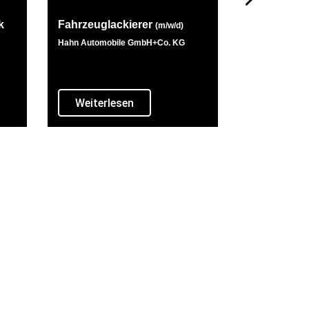
k
Fahrzeuglackierer
(m/w/d)
Hahn Automobile GmbH+Co. KG
Weiterlesen